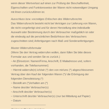
wenn dieser Wertverlust auf einen zur Prüfung der Beschaffenheit,
Eigenschaften und Funktionsweise der Waren nicht notwendigen Umgang
mit ihnen zurückzuführen ist.
Ausschluss bzw. vorzeitiges Erlöschen des Widerrufsrechts
Das Widerrufsrecht besteht nicht bei Verträgen zur Lieferung von Waren,
die nicht vorgefertigt sind und für deren Herstellung eine individuelle
Auswahl oder Bestimmung durch den Verbraucher maßgeblich ist oder
die eindeutig auf die persönlichen Bedürfnisse des Verbrauchers
zugeschnitten sind; Anfertigungen nach Maß und Sonderanfertigungen.
Muster-Widerrufsformular
(Wenn Sie den Vertrag widerrufen wollen, dann füllen Sie bitte dieses
Formular aus und senden Sie es zurück.)
– An [Einsetzen: Namen/Firma, Anschrift, E-Mailadresse und, sofern
vorhanden, die Telefaxnummer]:
– Hiermit widerrufe(n) ich/wir (*) den von mir/uns (*) abgeschlossenen
Vertrag über den Kauf der folgenden Waren (*)/ die Erbringung der
folgenden Dienstleistung (*)
– Bestellt am (*)/erhalten am (*)
– Name des/der Verbraucher(s)
– Anschrift des/der Verbraucher(s)
– Unterschrift des/der Verbraucher(s) (nur bei Mitteilung auf Papier)
– Datum
—————————————