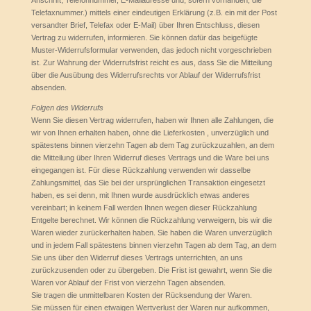
Anschrift, Telefonnummer, E-Mailadresse und, sofern vorhanden, die
Telefaxnummer.) mittels einer eindeutigen Erklärung (z.B. ein mit der Post
versandter Brief, Telefax oder E-Mail) über Ihren Entschluss, diesen
Vertrag zu widerrufen, informieren. Sie können dafür das beigefügte
Muster-Widerrufsformular verwenden, das jedoch nicht vorgeschrieben
ist. Zur Wahrung der Widerrufsfrist reicht es aus, dass Sie die Mitteilung
über die Ausübung des Widerrufsrechts vor Ablauf der Widerrufsfrist
absenden.
Folgen des Widerrufs
Wenn Sie diesen Vertrag widerrufen, haben wir Ihnen alle Zahlungen, die
wir von Ihnen erhalten haben, ohne die Lieferkosten , unverzüglich und
spätestens binnen vierzehn Tagen ab dem Tag zurückzuzahlen, an dem
die Mitteilung über Ihren Widerruf dieses Vertrags und die Ware bei uns
eingegangen ist. Für diese Rückzahlung verwenden wir dasselbe
Zahlungsmittel, das Sie bei der ursprünglichen Transaktion eingesetzt
haben, es sei denn, mit Ihnen wurde ausdrücklich etwas anderes
vereinbart; in keinem Fall werden Ihnen wegen dieser Rückzahlung
Entgelte berechnet. Wir können die Rückzahlung verweigern, bis wir die
Waren wieder zurückerhalten haben. Sie haben die Waren unverzüglich
und in jedem Fall spätestens binnen vierzehn Tagen ab dem Tag, an dem
Sie uns über den Widerruf dieses Vertrags unterrichten, an uns
zurückzusenden oder zu übergeben. Die Frist ist gewahrt, wenn Sie die
Waren vor Ablauf der Frist von vierzehn Tagen absenden.
Sie tragen die unmittelbaren Kosten der Rücksendung der Waren.
Sie müssen für einen etwaigen Wertverlust der Waren nur aufkommen,