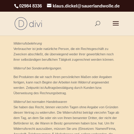
02984 8336
klaus.dickel@sauerlandwolle.de
Widerrufsbelehrung
Verbraucher ist jede natürliche Person, die ein Rechtsgeschäft zu
Zwecken abschließt, die überwiegend weder ihrer gewerblichen noch
ihrer selbständigen beruflichen Tätigkeit zugerechnet werden können.
Widerruf bei Sonderanferigungen.
Bei Produkten die wir nach Ihren persönlichen Maßen oder Angaben
fertigen, kann nach Beginn der Arbeiten kein Widerruf angewendet
werden. Zeitpunkt ist Auftragsbestätigung durch Kunden bzw.
Überweisung des Rechnungsbetrag.
Widerruf bei normalen Handelswaren
Sie haben das Recht, binnen vierzehn Tagen ohne Angabe von Gründen
diesen Vertrag zu widerrufen. Die Widerrufsfrist beträgt vierzehn Tage ab
dem Tag, an dem Sie oder ein von Ihnen benannter Dritter, der nicht der
Beförderer ist, die Waren in Besitz genommen haben bzw. hat. Um Ihr
Widerrufsrecht auszuüben, müssen Sie uns (Einsetzen: Namen/Firma,