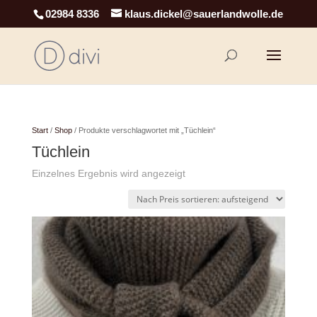
02984 8336
klaus.dickel@sauerlandwolle.de
Start
/
Shop
/ Produkte verschlagwortet mit „Tüchlein“
Tüchlein
Einzelnes Ergebnis wird angezeigt